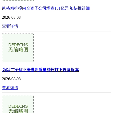
凯格精机拟向全资子公司增资181亿元 加快推进细
2026-08-08
查看详情
为以二次创业推进高质量成长打下设备根本
2026-08-08
查看详情