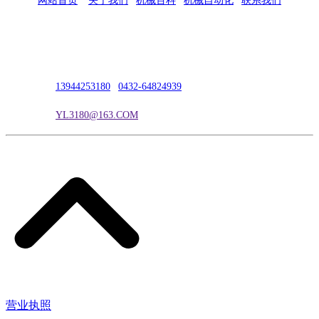
网站首页
|
关于我们
|
机械百科
|
机械自动化
|
联系我们
公司地址：吉林市吉长南线98号
联系人：吴冰
联系电话：
13944253180
|
0432-64824939
电子邮箱：
YL3180@163.COM
营业执照