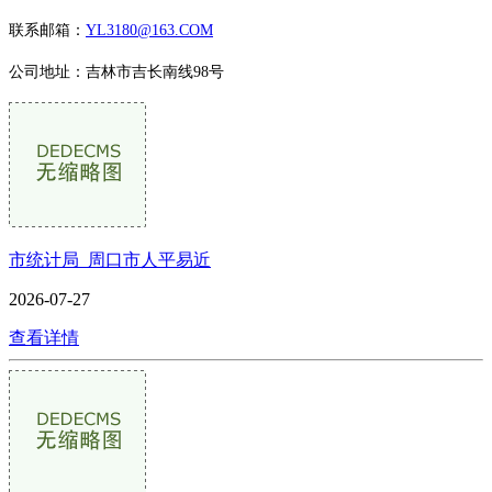
联系邮箱：
YL3180@163.COM
公司地址：吉林市吉长南线98号
市统计局_周口市人平易近
2026-07-27
查看详情