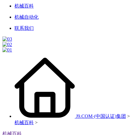
机械百科
机械自动化
联系我们
J9.COM·(中国认证)集团
>
机械百科
>
机械百科