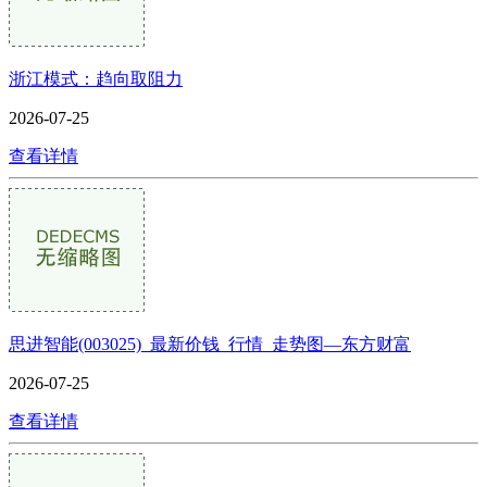
浙江模式：趋向取阻力
2026-07-25
查看详情
思进智能(003025)_最新价钱_行情_走势图—东方财富
2026-07-25
查看详情