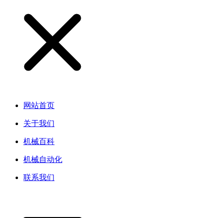
网站首页
关于我们
机械百科
机械自动化
联系我们