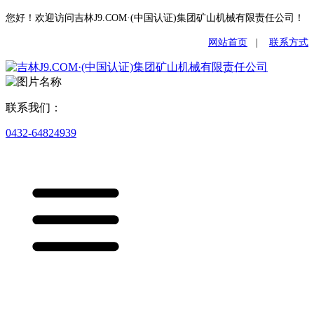
您好！欢迎访问吉林J9.COM·(中国认证)集团矿山机械有限责任公司！
网站首页
|
联系方式
联系我们：
0432-64824939