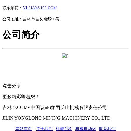
联系邮箱：
YL3180@163.COM
公司地址：吉林市吉长南线98号
公司简介
点击分享
更多精彩等着您！
吉林J9.COM·(中国认证)集团矿山机械有限责任公司
JILIN YONGLONG MINING MACHINERY CO., LTD.
网站首页
|
关于我们
|
机械百科
|
机械自动化
|
联系我们