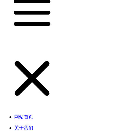
网站首页
关于我们