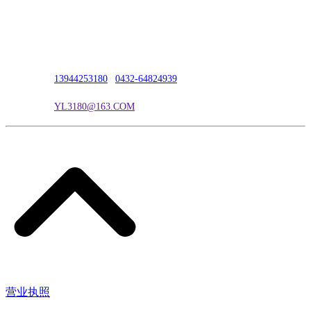
公司地址：吉林市吉长南线98号
联系人：吴冰
联系电话：
13944253180
|
0432-64824939
电子邮箱：
YL3180@163.COM
营业执照