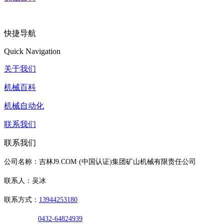
快捷导航
Quick Navigation
关于我们
机械百科
机械自动化
联系我们
联系我们
公司名称：吉林J9.COM·(中国认证)集团矿山机械有限责任公司
联系人：吴冰
联系方式：
13944253180
0432-64824939