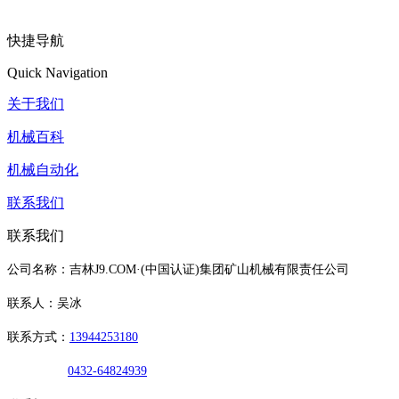
快捷导航
Quick Navigation
关于我们
机械百科
机械自动化
联系我们
联系我们
公司名称：吉林J9.COM·(中国认证)集团矿山机械有限责任公司
联系人：吴冰
联系方式：
13944253180
0432-64824939