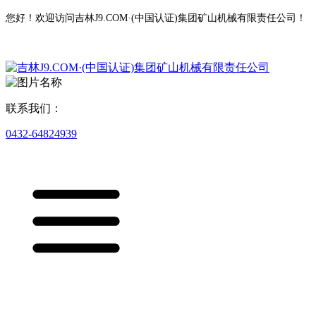
您好！欢迎访问吉林J9.COM·(中国认证)集团矿山机械有限责任公司！
联系我们：
0432-64824939