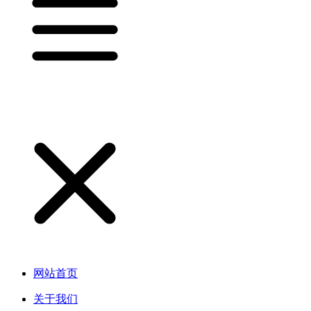
网站首页
关于我们