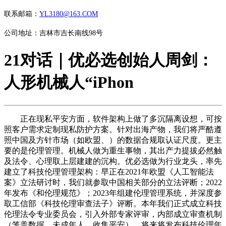
联系邮箱：
YL3180@163.COM
公司地址：吉林市吉长南线98号
21对话｜优必选创始人周剑：
人形机械人“iPhon
正在现私平安方面，软件架构上做了多沉隔离设想，可按
照客户需求定制现私防护方案。针对出海产物，我们将严酷遵
照中国及方针市场（如欧盟、）的数据合规取认证尺度。更主
要的是伦理管理。机械人做为重生事物，其出产力提拔必然触
及法令、心理取上层建建的沉构。优必选做为行业龙头，率先
建立了科技伦理管理架构：早正在2021年欧盟《人工智能法
案》立法研讨时，我们就参取中国相关部分的立法评断；2022
年发布《和伦理规范》；2023年组建伦理管理系统，并深度参
取工信部《科技伦理审查法子》评断。本年我们正式成立科技
伦理法令专业委员会，引入外部专家评审，内部成立审查机制
（笼盖数据、未成年人、收集平安），将来将发布科技伦理年