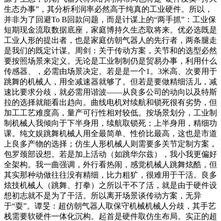
生态办事”，其分析利润率必然高于纯真的工业硬件。所以，
并非为了回避To B回款问题，而是计谋上的“两手抓”：工业保
短期现金流取数据底座，家庭博持久生态取将来。优必选既是
工业人形的提出者，也是家庭仿朝气器人的先行者，两条腿走
是我们的既定计谋。周剑：关于传动方案，关节和的选型必然
要按照场景来定义。无论是工业制制仍是贸易办事，利用什么
传感器、，必需由场景决定。若是是一个1。3米高、次要用于
跳舞的机械人，用全减速器就够了。但若是要做精细活儿，减
速比要求分歧，就必需用谐波——从良多公司的动向以及特斯
拉的选择就能看出趋向。曲线电机对续航和锁死很有劣势，但
加工工艺难度高，量产可行性相对较低。按场景划分，工业制
制机械人我倾向于下半身用，续航取锁死；上半身用，精细功
课。纯文娱跳舞机械人用全最简单、性价比最高，这也是市道
上良多产物的选择；仿生人形机械人则需要多关节定制方案，
包罗颈部设想。若是加上活动（如跳华尔兹），我小我更偏好
全架构。我一曲强调，外行看热闹，感觉机械人跳舞炫酷，但
其实那种动做往往没有精细，比力粗犷，很难用于干活。良多
炫技机械人（跳舞、打拳）之所以干不了活，就是由于硬件设
想初志就不是为了干活。所以离开场景谈传动方案，无异
于“耍”。谭旻：超仿朝气器人取保守机械机械人分歧，其手艺
栈需要软硬件一体化沉构。起首是硬件取仿生布局。实正的超