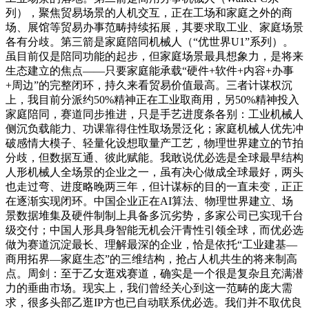
列），聚焦贸易场景的人机交互，正在工场和家庭之外的商
场、展馆等贸易办事范畴持续拓展，其要求取工业、家庭场景
各有分歧。第三箭是家庭陪同机械人（“优世界U1”系列）。
虽目前仅是陪同功能的起步，但家庭场景最具想象力，是将来
生态建立的焦点——只要家庭能承载“硬件+软件+内容+办事
+周边”的完整闭环，持久来看贸易价值最高。三者计谋权沉
上，我目前分派约50%精神正在工业取商用，另50%精神投入
家庭陪同，赛道同步推进，只是手艺进度条各别：工业机械人
侧沉负载能力、功课靠得住性取场景泛化；家庭机械人优先冲
破感情大模子、轻量化设想取量产工艺，物理世界建立的节拍
分歧，但数据互通、彼此赋能。我敢说优必选是全球最早结构
人形机械人全场景的企业之一，虽有决心做成全球最好，两头
也走过弯、进度略晚两三年，但计谋标的目的一直未变，正正
在逐渐实现闭环。中国企业正在AI算法、物理世界建立、场
景数据堆集及硬件制制上具备多沉劣势，多家公司已实现千台
级交付；中国人形具身智能无机会汗青性引领全球，而优必选
做为赛道沉淀最长、理解最深的企业，恰是依托“工业建基—
商用拓界—家庭生态”的三维结构，抢占人机共生的将来制高
点。周剑：至于乙女逛戏赛道，确实是一个很是复杂且充满潜
力的垂曲市场。现实上，我们曾经关心到这一范畴的庞大需
求，很多头部乙逛IP方也已自动联系优必选。我们并不取优良