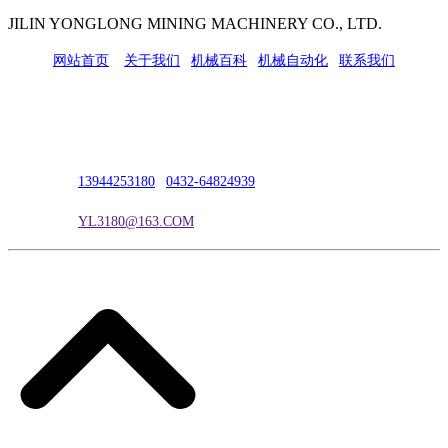
JILIN YONGLONG MINING MACHINERY CO., LTD.
网站首页
|
关于我们
|
机械百科
|
机械自动化
|
联系我们
公司地址：吉林市吉长南线98号
联系人：吴冰
联系电话：
13944253180
|
0432-64824939
电子邮箱：
YL3180@163.COM