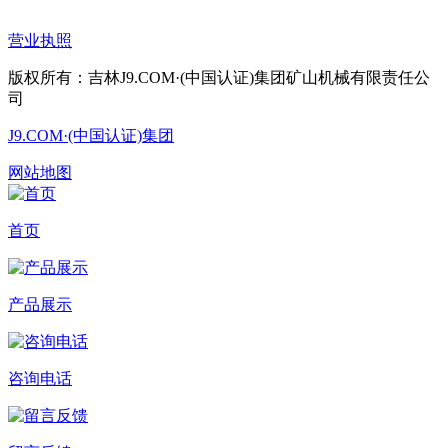
营业执照
版权所有：吉林J9.COM·(中国认证)集团矿山机械有限责任公
司
J9.COM·(中国认证)集团
网站地图
首页
产品展示
咨询电话