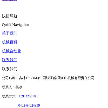
快捷导航
Quick Navigation
关于我们
机械百科
机械自动化
联系我们
联系我们
公司名称：吉林J9.COM·(中国认证)集团矿山机械有限责任公司
联系人：吴冰
联系方式：
13944253180
0432-64824939