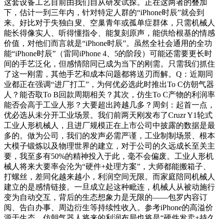
这套设备工艺目前由我们自从研发试探。正在这两者的叠加
下，估计一到三年内，针对特定人群的“iPhone时辰”就会到
来。好比对于失独白叟、空巢青年或孤单症群体，只需机械人
能长得像实人、听得懂指令、能复刻原声，能供给根基的情感
价值，对他们而言就是“iPhone时辰”。虽然全社会通用的全功
能“iPhone时辰”（雷同iPhone 4、5的阶段）可能还需要更长时
间的手艺泛化，但感情陪同已成为当下的刚需。只需我们抓住
了这一刚需，其他手艺和成本问题都将送刃而解。Q：近期同
业都正在强调“进厂打工”，为何优必选此时推出To C仿朝气器
人？能否取To B回款周期相关？其次，仿生To C产物的利润率
能否会高于工业人形？大要超出跨越几多？周剑：起首一点，
优必选从未分开工业场景。我们前两天刚发布了Cruzr Y1轮式
工业人形机械人，且进厂规模正在上市公司中披露的数据是最
多的。做为公司，我们的发声必需严谨，工业制制场景、根本
大模子锻炼以及物理世界的建立，对于公司的久远成长至关主
要，我至多有50%的精神投入于此，毫不会偏废。工业人形机
械人将来大要率会沦为“硬件+处理方案”，大师都能搬箱子、
打螺丝，差同化越来越小，利润空间无限。而家庭陪同机械人
建立的是感情链接。一旦成立起这种毗连，机械人从被动施行
变为自动交互，背后的生态想象力是无限的——包罗内容订
阅、告白办事、周边衍生等持续性收入。参考iPhone的高溢价
源于生态，仿朝气器人将来的利润布局也将是“硬件发卖+持久