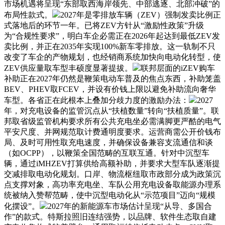
市场机遇将呈现“东部取西海岸领先、中部逃逐、北部冲破”的
布局性款式。
2027年是零排放车辆（ZEV）强制发卖比例正
式落地后的环节一年。已将ZEV方针从“激励性政策”升级
为“合规性要求”，明白车企必需正在2026年起达到最低ZEV发
卖比例，并正在2035年实现100%新车零排放。这一轨制不只
改变了车企的产物规划，也经销商系统加快向电动化转型，使
ZEV供应量取车型丰硕度显著提拔。
联邦层面的iZEV购车
补助正在2027年仍然是鞭策电动车普及的焦点东西，补助笼盖
BEV、PHEV取FCEV，并设有价钱上限以避免补助流向奢华
车型。各省正在此根本上叠加分歧力度的激励办法：
2027
年，对充电设备的监管沉点从“扶植数量”转向“扶植质量”。联
邦取省级监管机构要求所有公共充电坐必需满脚更严酷的电气
平安尺度、并网规范取计费通明度要求。运营商需公开价钱布
局、及时可用性取充电速度，并确保设备兼容支流通信和谈
（如OCPP），以鞭策全国范畴的互联互通。针对中沉型车
辆，通过iMHZEV打算供给高额补助，并要求大型车队逐渐提
交减排取电动化规划。口岸、物流枢纽取市政部分成为政策沉
点支撑对象，高功率充电坐、车队公用充电设备取能源办理系
统被纳入赞帮范畴，使中沉型电动化从“示范项目”迈向“规模
化摆设”。
2027年的新能源车市场估计呈现“从导、多国合
作”的款式。特斯拉照旧连结强势，以品牌、软件生态取自建