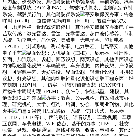
压力垫、夜视系统、其他驾驶辅帮系统系统：车辆系统、汽车
速度节制系统（ACC和ISA）、驾驶行为阐发、生物识别节制
系统、驾驶员行为、其他驾驶员系统
平安取保安办事：告急
呼叫（eCall）、道援帮/毛病呼叫（bCall）、被盗车辆取找
回、地舆围栏、近程减速取停机、其他平安取保安办事电子手
艺取传感：激光雷达、雷达、光学雷达、超声波传感器、节制
系统、功率电子、晶体管、集成电、光电子学、印刷电板
（PCB）、测试系统、测试办事、电力手艺、电气平安、其他
电子手艺
界面设想：人机界面（HMI）、显示器、可用性、
界面、加强现实、设想、图形设想、网页设想、其他界面设想
内饰取轻量化设想：车辆设想、车身设想、内饰设想、产物设
想、可穿戴手艺、无妨碍设、界面设想、轻量化设想、可持续
设想、灯光设想、其他内饰取轻量化设想设想取工程东西：增
材制制（3D打印）、仿实、计较机辅帮设想（CAX软件）、
产物生命周期办理（PLM）、仿生学、快速成型、建模、其
他设想取工程东西
办事：教育、公共机构、市政和城市办
理、研究机构、大学、征询、培训、协会、和商业刊物、其他
办事
消息文娱使用法式操做：系统、使用法式、显示器
（LED， LCD 等）、声响系统、语音识别、车载视频、车载
互联网、车载电视、WiFi 热点、基于的办事（LBS）、社交
收集、逛戏、免提通话、离线和夹杂、收集办事和多、其他消