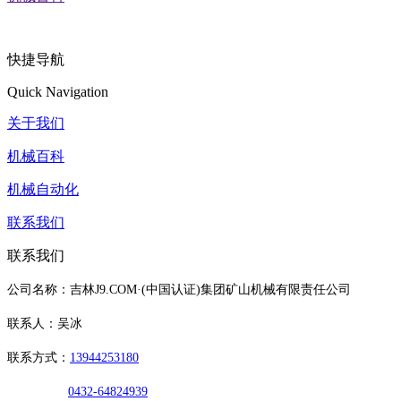
快捷导航
Quick Navigation
关于我们
机械百科
机械自动化
联系我们
联系我们
公司名称：吉林J9.COM·(中国认证)集团矿山机械有限责任公司
联系人：吴冰
联系方式：
13944253180
0432-64824939