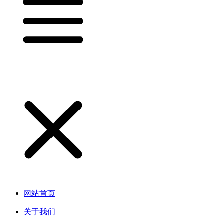
网站首页
关于我们