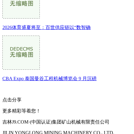
2026体育盛夏将至：百世供应链以“数智确
CBA Expo 泰国曼谷工程机械博览会 9 月沉磅
点击分享
更多精彩等着您！
吉林J9.COM·(中国认证)集团矿山机械有限责任公司
JILIN YONGLONG MINING MACHINERY CO., LTD.