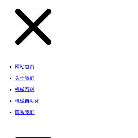
网站首页
关于我们
机械百科
机械自动化
联系我们