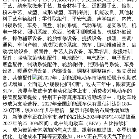
手艺、纳米取微米手艺、复合材料手艺、适配器手艺、锻制、
粉末手艺、成型、成形/成型、车削/铣削、机能改良、其他材
料手艺车辆组件：零件取组件、平安气囊、声学组件、内饰、
封锁系统、车身、底盘、转向系统、气动系统、悬架系统、机
电一体化、照明系统、东西、诊断和测试设备、机械补缀设
备、操做辅帮设备、轮胎维修设备、提拔设备、供暖、空调/
通风、车间产物、清洗取洁净系统、拖车，挪动维修设备、启
动/焚烧设备、紧固件、手艺人员设备、车库培训、救援培训
配件：驱动取策动机配件、电池配件、电气配件、电子配件、
底盘配件、制动系统配件、轮胎/附件、照明/信号系统、车身
设备、暖通空调设备、内部设备、调整和调整组件、驾驶员设
备、其他配件
到2027年，新能源电动车市场曾经脱节晚期试
点式增加，全面进入“规模化扩张期”。过去三年中，跟着更多
SUV、跨界车取皮卡的电动化版本上市，消费者对电动车的
接管度显著提拔，特别正在家庭用车取通勤场景中，电动车逐
步成为支流选择。2027年全国新能源车保有量估计达到180–
220万辆，较2024年几乎翻倍，显示出强劲的布局性增加动
力。新能源车正在新车市场中的占比从2024年的约14%提拔至
2027年的25–30%区间，此中纯电动车（BEV）占比持续扩
大，成为鞭策全体增加的焦点力量。跟着续航提拔、冬季机能
优化、电池成本下降等要素叠加，BEV正在严冷天气下的合