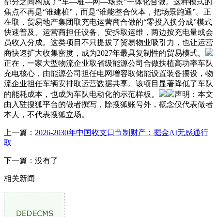
部分之间构成了“车—桩—网—场景”一体化合做。这种模式的
焦点不再是“谁建桩”，而是“谁能整合伙本，把场景跑通”。正
在取，贸易地产集团取充电运营商合做的“零投入换分成”模式
快速普及。运营商担任设备、安拆取运维，两边按充电量或会
员收入分成。这类项目不只提拔了贸易物业吸引力，也让运营
商快速扩大收集密度，成为2027年最具复制性的贸易模式。
正在，一家大型物流企业取省级能源公司合做扶植高功率车队
充电核心，由能源公司担任电网增容取储能设置装备摆设，物
流企业担任车辆安排取运营数据共享。该项目显著降低了车队
的能耗成本，也成为车队电动化的示范样板。
声明：本文
由入驻搜狐平台的做者撰写，除搜狐账号外，概念仅代表做者
本人，不代表搜狐立场。
上一篇：
2026-2030年中国收支口节制财产：掘金AI无感通行
取
下一篇：没有了
相关新闻