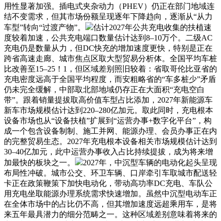
用性显著加强。插电式夹杂动力（PHEV）仍正在部门地域连
结不变需求，但其市场份额呈现逐年下降趋向，逐渐从“从力
车型”转向“过渡产物”。
估计2027年公共充电收集的扶植速
度较着加速，公共充电端口数量估计达到8–10万个。二级AC
充电仍是数量从力，但DC快充的增加速度更快，特别是正在
跨省高速走廊、城市焦点区取大型贸易分析体。全国平均车桩
比改善至15–25！1，但区域差别照旧较着：省取哥伦比亚省的
充电密度远高于全国平均程度，而安粗略省的“车多桩少”矛盾
仍未完全缓解，中部取北部地域仍存正在大面积“充电空白
带”。跟着销量提拔取高价值车型占比添加，2027年新能源车
新车市场规模估计达到220–280亿加元。取此同时，充电根本
设备市场也从“设备扶植”扩展到“运营办事+数字化平台”，构
成一个包含设备制制、施工并网、能源办理、会员办事正在内
的完整贸易生态。2027年充电根本设备相关市场规模估计达到
30–40亿加元，此中运营办事收入占比持续提拔，成为将来增
加最快的板块之一。
2027年，中沉型车辆的电动化起头呈现
布局性冲破。城市公交、环卫车辆、口岸牵引车取城市配送轻
卡正在政策鞭策下加快电动化，带动高功率DC充电、车队公
用充电坐取能源办理系统需求快速增加。虽然中沉型电动车正
在全体市场中的占比仍不高，但其增加速度远超乘用车，是将
来五年最具潜力的细分范畴之一。这种区域差别意味着将来的