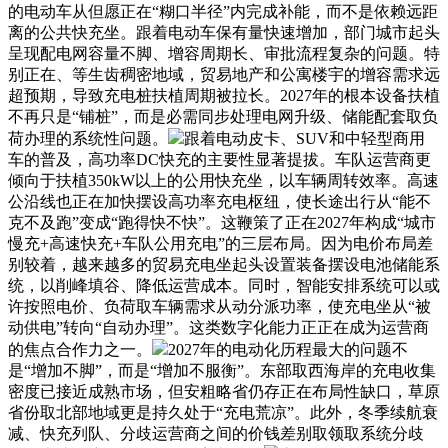
的电动车从但愿正在“糊口半径”内完成补能，而不是依赖远距
离的公共快充坐。跟着电动车保有量快速增加，部门城市起头
呈现配电网容量不脚、增容周期长、审批流程复杂的问题。特
别正在、等生齿稠密地域，贸易地产和公寓楼宇的增容需求远
超预期，导致充电桩扶植周期被拉长。2027年的根本设备扶植
不再只是“铺桩”，而是必需同步处理电网升级、储能配套取负
荷办理的系统性问题。
跟着电动皮卡、SUV和中轻型商用
车的普及，高功率DC快充的主要性显著提拔。车队运营商更
倾向于扶植350kW以上的公用快充坐，以车辆周转效率。高速
公沿线也正在加快摆设高功率充电枢纽，使长途出行从“能不
克不及跑”变成“跑得快不快”。这鞭策了正在2027年构成“城市
慢充+高速快充+车队公用充电”的三层布局。因为电价布局差
别较着，越来越多的贸易充电坐起头设置装备摆设电池储能系
统，以削峰填谷、降低运营成本。同时，智能安排系统可以或
许按照电价、负荷取车辆需求从动分派功率，使充电坐从“被
动供电”转向“自动办理”。这类数字化能力正正在成为运营商
的焦点合作力之一。
2027年的电动化历程最大的问题不
是“增加不脚”，而是“增加不服衡”。东部取西海岸的充电收集
密度已接近成熟市场，但安粗略省仍存正在布局性缺口，草原
省份取北部地域更是持久处于“充电荒凉”。此外，冬季续航衰
减、快充列队、分歧运营商之间的价钱差别取领取系统分歧